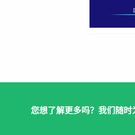
您想了解更多吗？我们随时