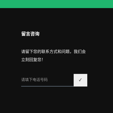
留言咨询
请留下您的联系方式和问题，我们会
立刻回复您！