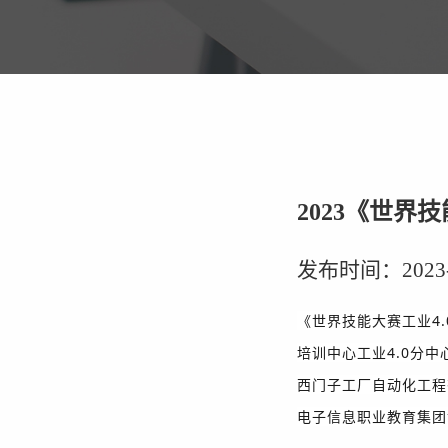
2023《世界
发布时间：2023-10
《世界技能大赛工业4.0
培训中心工业4.0分
西门子工厂自动化工程
电子信息职业教育集团