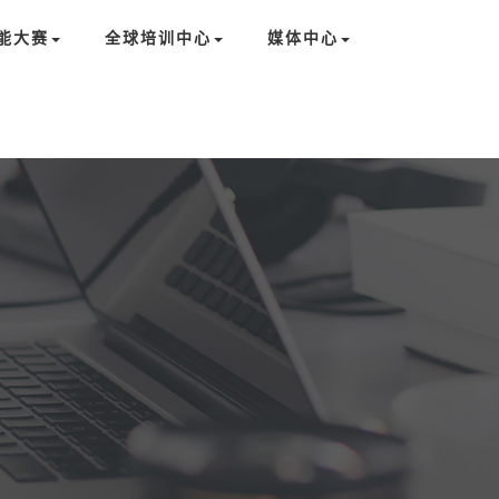
能大赛
全球培训中心
媒体中心