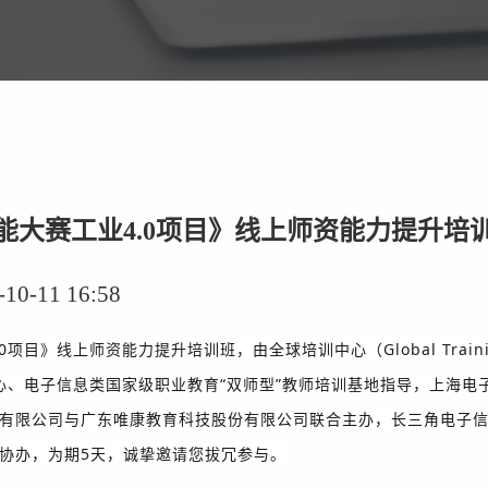
技能大赛工业4.0项目》线上师资能力提升培
-11 16:58
项目》线上师资能力提升培训班，由全球培训中心（Global Trainin
中心、电子信息类国家级职业教育“双师型”教师培训基地指导，上海电
有限公司与广东唯康教育科技股份有限公司联合主办，长三角电子
协办，为期5天，诚挚邀请您拔冗参与。