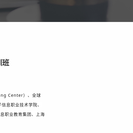
训班
g Center）、全球
子信息职业技术学院、
信息职业教育集团、上海