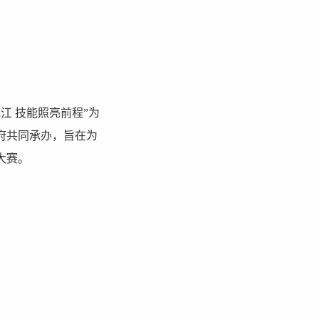
江 技能照亮前程”为
府共同承办，旨在为
大赛。